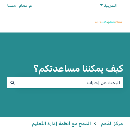
Show submenu for translations
العربية
تواصلوا معنا
كيف يمكننا مساعدتكم؟
e no suggestions because the search field is empty.
مركز الدّعم
الدّمج مع أنظمة إدارة التّعليم