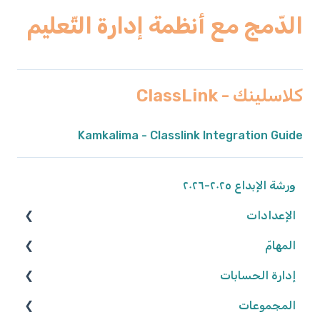
الدّمج مع أنظمة إدارة التّعليم
كلاسلينك - ClassLink
Kamkalima - Classlink Integration Guide
ورشة الإبداع ٢٠٢٥-٢٠٢٦
الإعدادات
المهامّ
الوصول إلى المنصّة
كلمة المرور
إدارة الحسابات
البحث عن الموارد
المجموعات
تعديل المهامّ
المعلّمون/ـات
البيانات الشّخصيّة