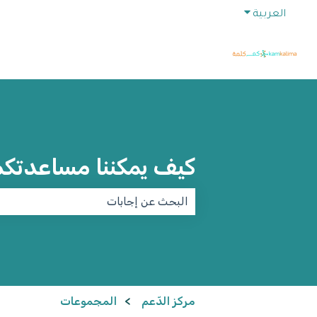
Show submenu for translations
العربية
كيف يمكننا مساعدتك
ecause the search field is empty.
مركز الدّعم
المجموعات