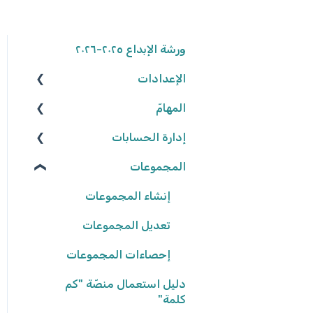
ورشة الإبداع ٢٠٢٥-٢٠٢٦
الإعدادات
المهامّ
الوصول إلى المنصّة
كلمة المرور
إدارة الحسابات
البحث عن الموارد
المجموعات
تعديل المهامّ
المعلّمون/ـات
البيانات الشّخصيّة
التّلاميذ
شروط وأحكام
إعدادات المهامّ
إنشاء المجموعات
تعيين المهامّ
إعدادات المدرسة
تعديل المجموعات
حلّ المهامّ وتسليمها
إحصاءات المجموعات
دليل استعمال منصّة "كم
تصحيح المهامّ وتفقّدها
كلمة"