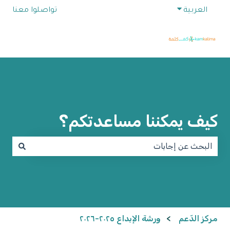
Show submenu for translations
العربية
تواصلوا معنا
كيف يمكننا مساعدتكم؟
e no suggestions because the search field is empty.
مركز الدّعم
ورشة الإبداع ٢٠٢٥-٢٠٢٦