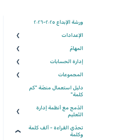
ورشة الإبداع ٢٠٢٥-٢٠٢٦
الإعدادات
المهامّ
الوصول إلى المنصّة
كلمة المرور
إدارة الحسابات
البحث عن الموارد
المجموعات
تعديل المهامّ
المعلّمون/ـات
البيانات الشّخصيّة
التّلاميذ
شروط وأحكام
إعدادات المهامّ
إنشاء المجموعات
دليل استعمال منصّة "كم
كلمة"
تعيين المهامّ
إعدادات المدرسة
تعديل المجموعات
الدّمج مع أنظمة إدارة
حلّ المهامّ وتسليمها
إحصاءات المجموعات
التّعليم
تصحيح المهامّ وتفقّدها
كلاسلينك - ClassLink
تحدّي القراءة - ألف كلمة
وكلمة