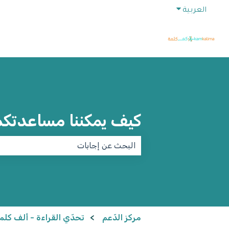
Show submenu for translations
العربية
كيف يمكننا مساعدتك
ecause the search field is empty.
مركز الدّعم
تحدّي القراءة - ألف كلم