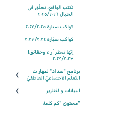
نتائج المهامّ
نكتب الواقع، نحلّق في
الخيال ٢٠٢٥/٢٠٢٦
كواكب سيّارة ٢٠٢٤/٢٠٢٥
كواكب سيّارة ٢٠٢٣/٢٠٢٤
إنّها تمطر آراء وحقائق!
٢٠٢٢/٢٠٢٣
برنامج "سداد" لمهارات
التّعلّم الاجتماعيّ العاطفيّ
البيانات والتّقارير
تعريف البرنامج
"محتوى "كم كلمة
المشاركة في البرنامج
بيانات وتقارير التّلاميذ
أهداف البرنامج
بيانات وتقارير المجموعات