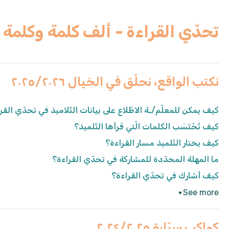
تحدّي القراءة - ألف كلمة وكلمة
نكتب الواقع، نحلّق في الخيال ٢٠٢٥/٢٠٢٦
كيف يمكن للمعلّم/ـة الاطّلاع على بيانات التّلاميذ في تحدّي الق
كيف تُحْتَسَب الكلمات الّتي قرأها التّلميذ؟
كيف يختار التّلميذ مسار القراءة؟
ما المهلة المحدّدة للمشاركة في تحدّي القراءة؟
كيف أشارك في تحدّي القراءة؟
See more
▼
كواكب سيّارة ٢٠٢٤/٢٠٢٥