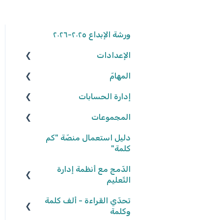
ورشة الإبداع ٢٠٢٥-٢٠٢٦
الإعدادات
المهامّ
الوصول إلى المنصّة
كلمة المرور
إدارة الحسابات
البحث عن الموارد
المجموعات
تعديل المهامّ
المعلّمون/ـات
البيانات الشّخصيّة
التّلاميذ
شروط وأحكام
إعدادات المهامّ
إنشاء المجموعات
دليل استعمال منصّة "كم
كلمة"
تعيين المهامّ
إعدادات المدرسة
تعديل المجموعات
الدّمج مع أنظمة إدارة
حلّ المهامّ وتسليمها
إحصاءات المجموعات
التّعليم
تصحيح المهامّ وتفقّدها
كلاسلينك - ClassLink
تحدّي القراءة - ألف كلمة
وكلمة