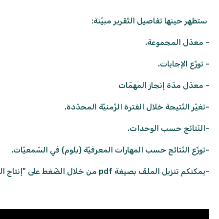
ستظهر حينها تفاصيل التّقرير مبيّنة:
- معدّل المجموعة.
- توزّع الإجابات.
- معدّل مدّة إنجاز المهمّات
-تغيّر النّتيجة خلال الفترة الزّمنيّة المحدّدة.
-النّتائج حسب الوحدات.
-توزّع النّتائج حسب المهارات المعرفيّة (بلوم) في السّمعيّات.
-يمكنكم تنزيل الملفّ بصيغة pdf من خلال الضّغط على "إنتاج التّقرير".