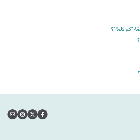
نصّة "كم كلمة"؟
؟
؟