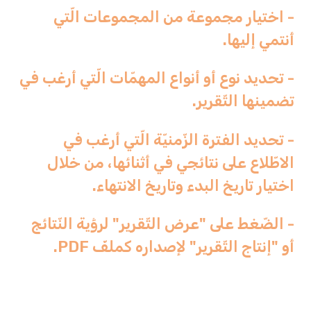
- اختيار مجموعة من المجموعات الّتي
أنتمي إليها.
- تحديد نوع أو أنواع المهمّات الّتي أرغب في
تضمينها التّقرير.
- تحديد الفترة الزّمنيّة الّتي أرغب في
الاطّلاع على نتائجي في أثنائها، من خلال
اختيار تاريخ البدء وتاريخ الانتهاء.
- الضّغط على "عرض التّقرير" لرؤية النّتائج
أو "إنتاج التّقرير" لإصداره كملفّ PDF.