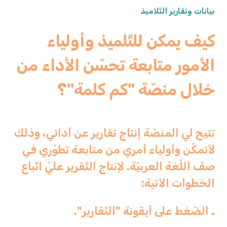
بيانات وتقارير التّلاميذ
كيف يمكن للتّلميذ وأولياء
الأمور متابعة تحسّن الأداء من
خلال منصّة "كم كلمة"؟
تتيح لي المنصّة إنتاج تقارير عن أدائي، وذلك
لأتمكّن وأولياء أمري من متابعة تطوّري في
صفّ اللّغة العربيّة. لإنتاج التّقرير عليّ اتّباع
الخطوات الآتية:
ـ الضّغط على أيقونة "التّقارير".