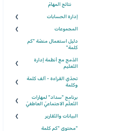
نتائج المهامّ
إدارة الحسابات
المجموعات
المعلّمون/ـات
التّلاميذ
إنشاء المجموعات
دليل استعمال منصّة "كم
كلمة"
تعديل المجموعات
الدّمج مع أنظمة إدارة
إحصاءات المجموعات
التّعليم
كلاسلينك - ClassLink
تحدّي القراءة - ألف كلمة
وكلمة
برنامج "سداد" لمهارات
نكتب الواقع، نحلّق في
الخيال ٢٠٢٥/٢٠٢٦
التّعلّم الاجتماعيّ العاطفيّ
البيانات والتّقارير
كواكب سيّارة ٢٠٢٤/٢٠٢٥
تعريف البرنامج
كواكب سيّارة ٢٠٢٣/٢٠٢٤
"محتوى "كم كلمة
المشاركة في البرنامج
بيانات وتقارير التّلاميذ