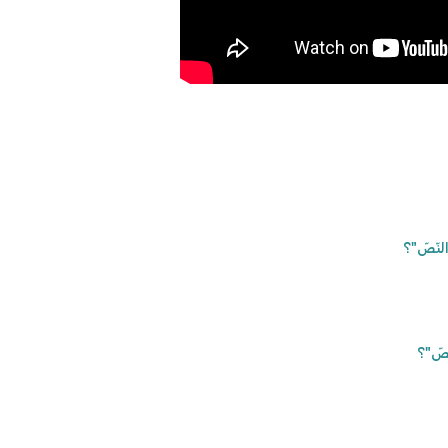
لنّصّ"؟
صّ"؟