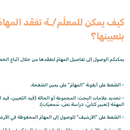
كيف يمكن للمعلّم/ـة تفقّد المهام
بتعيينها؟
يمكنكم الوصول إلى تفاصيل المهامّ لتفقّدها من خلال اتّباع الخطو
- الضّغط على أيقونة "المهامّ" على يمين الصّفحة.
- تحديد علامات البحث: المجموعة أو الحالة (قيد التّعيين، قيد ا
المهمّة (تعبير كتابيّ، دراسة نصّ، سّمعيّات).
- الضّغط على "الأرشيف" للوصول إلى المهامّ المحفوظة في الأر