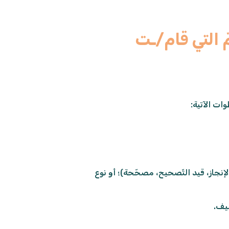
ّ التي قام/ـت
ات الآتية:
لإنجاز، قيد التّصحيح، مصحّحة)؛ أو نوع
شيف.