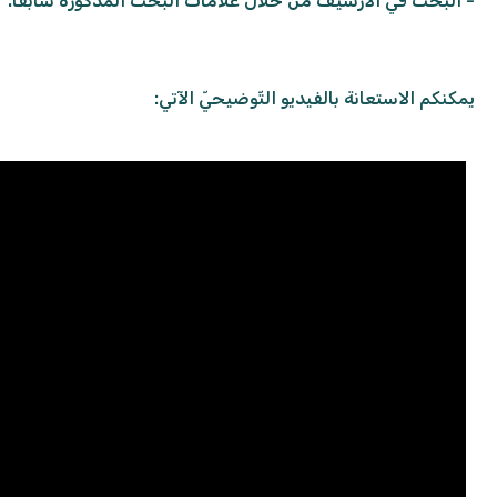
- البحث في الأرشيف من خلال علامات البحث المذكورة سابقًا.
يمكنكم الاستعانة بالفيديو التّوضيحيّ الآتي: