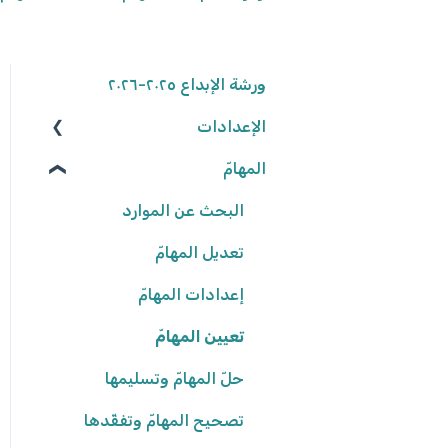
ورشة الإبداع ٢٠٢٥-٢٠٢٦
الإعدادات
المهامّ
الوصول إلى المنصّة
كلمة المرور
البحث عن الموارد
تعديل المهامّ
البيانات الشّخصيّة
شروط وأحكام
إعدادات المهامّ
تعيين المهامّ
إعدادات المدرسة
حلّ المهامّ وتسليمها
تصحيح المهامّ وتفقّدها