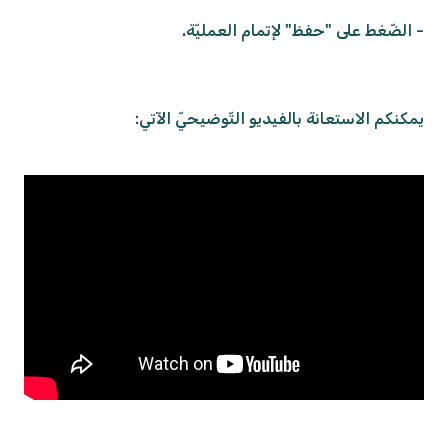
- الضّغط على "حفظ" لإتمام العمليّة.
يمكنكم الاستعانة بالفيديو التّوضيحيّ الآتي: