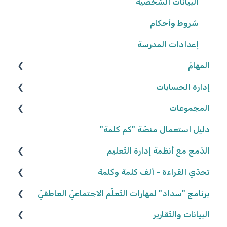
البيانات الشّخصيّة
شروط وأحكام
إعدادات المدرسة
المهامّ
إدارة الحسابات
البحث عن الموارد
المجموعات
تعديل المهامّ
المعلّمون/ـات
التّلاميذ
إعدادات المهامّ
إنشاء المجموعات
دليل استعمال منصّة "كم كلمة"
تعيين المهامّ
تعديل المجموعات
الدّمج مع أنظمة إدارة التّعليم
كلاسلينك - ClassLink
حلّ المهامّ وتسليمها
إحصاءات المجموعات
تحدّي القراءة - ألف كلمة وكلمة
تصحيح المهامّ وتفقّدها
نكتب الواقع، نحلّق في الخيال ٢٠٢٥/٢٠٢٦
برنامج "سداد" لمهارات التّعلّم الاجتماعيّ العاطفيّ
نتائج المهامّ
البيانات والتّقارير
كواكب سيّارة ٢٠٢٤/٢٠٢٥
تعريف البرنامج