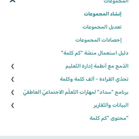
المجموعات
تعديل المهامّ
المعلّمون/ـات
البيانات الشّخصيّة
التّلاميذ
شروط وأحكام
إعدادات المهامّ
إنشاء المجموعات
تعيين المهامّ
إعدادات المدرسة
تعديل المجموعات
حلّ المهامّ وتسليمها
إحصاءات المجموعات
تصحيح المهامّ وتفقّدها
دليل استعمال منصّة "كم كلمة"
نتائج المهامّ
الدّمج مع أنظمة إدارة التّعليم
كلاسلينك - ClassLink
تحدّي القراءة - ألف كلمة وكلمة
نكتب الواقع، نحلّق في الخيال ٢٠٢٥/٢٠٢٦
برنامج "سداد" لمهارات التّعلّم الاجتماعيّ العاطفيّ
البيانات والتّقارير
كواكب سيّارة ٢٠٢٤/٢٠٢٥
تعريف البرنامج
كواكب سيّارة ٢٠٢٣/٢٠٢٤
"محتوى "كم كلمة
المشاركة في البرنامج
بيانات وتقارير التّلاميذ
أهداف البرنامج
إنّها تمطر آراء وحقائق! ٢٠٢٢/٢٠٢٣
بيانات وتقارير المجموعات