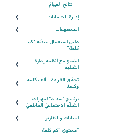
نتائج المهامّ
إدارة الحسابات
المجموعات
المعلّمون/ـات
التّلاميذ
إنشاء المجموعات
دليل استعمال منصّة "كم
كلمة"
تعديل المجموعات
الدّمج مع أنظمة إدارة
إحصاءات المجموعات
التّعليم
كلاسلينك - ClassLink
تحدّي القراءة - ألف كلمة
وكلمة
برنامج "سداد" لمهارات
نكتب الواقع، نحلّق في
الخيال ٢٠٢٥/٢٠٢٦
التّعلّم الاجتماعيّ العاطفيّ
البيانات والتّقارير
كواكب سيّارة ٢٠٢٤/٢٠٢٥
تعريف البرنامج
كواكب سيّارة ٢٠٢٣/٢٠٢٤
"محتوى "كم كلمة
المشاركة في البرنامج
بيانات وتقارير التّلاميذ