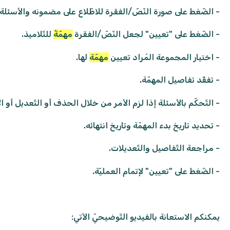
- الضّغط على صورة النّصّ/الفقرة للاطّلاع على مضمونه والأسئلة ا
- الضّغط على "تعيين" لجعل النّصّ/الفقرة
مهمّةً
للتّلاميذ.
- اختيار المجموعة المُراد تعيين
مهمّة
لها.
- تفقّد تفاصيل المهمّة.
- التّحكّم بالأسئلة إذا لزم الأمر من خلال الحذف أو التّعديل أو ا
- تحديد تاريخ بدء المهمّة وتاريخ انتهائه.
- مراجعة التّفاصيل والتّعديلات.
- الضّغط على "تعيين" لإتمام العمليّة.
يمكنكم الاستعانة بالفيديو التّوضيحيّ الآتي: