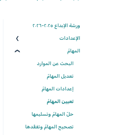
ورشة الإبداع ٢٠٢٥-٢٠٢٦
الإعدادات
المهامّ
الوصول إلى المنصّة
كلمة المرور
البحث عن الموارد
تعديل المهامّ
البيانات الشّخصيّة
شروط وأحكام
إعدادات المهامّ
تعيين المهامّ
إعدادات المدرسة
حلّ المهامّ وتسليمها
تصحيح المهامّ وتفقّدها