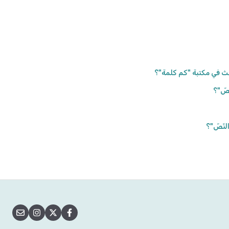
حث في مكتبة "كم كلمة"؟
صّ"؟
لنّصّ"؟