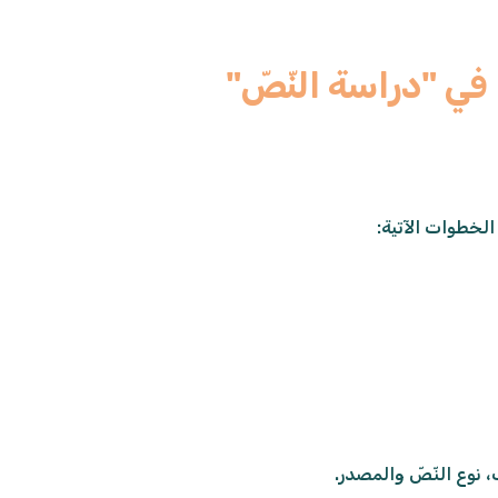
في "دراسة النّصّ"
الخطوات الآتية:
 نوع النّصّ والمصدر.