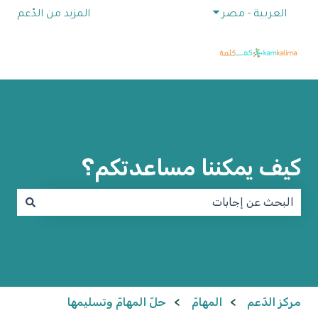
إظهار القائمة الفرعية للترجمات
العربية - مصر
المزيد من الدّعم
كيف يمكننا مساعدتكم؟
لا توجد اقتراحات لأن حقل البحث فارغ.
مركز الدّعم
المهامّ
حلّ المهامّ وتسليمها