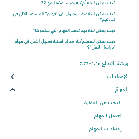
كيف يمكن للمعلّم/ـة تمديد مدّة المهامّ؟
كيف يمكن للتّلاميذ الوصول إلى "فهيم" المساعد الآليّ في
كتاباتهم؟
كيف يمكن للتّلاميذ تفقّد المهامّ الّتي سلّموها؟
كيف يمكن للمعلّم/ـة حذف أسئلة تحليل النّصّ في مهامّ
"دراسة النّصّ"؟
ورشة الإبداع ٢٠٢٥-٢٠٢٦
الإعدادات
المهامّ
الوصول إلى المنصّة
كلمة المرور
البحث عن الموارد
تعديل المهامّ
البيانات الشّخصيّة
شروط وأحكام
إعدادات المهامّ