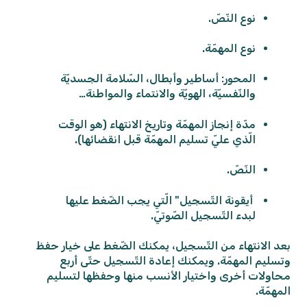
نوع النّصّ.
نوع المهمّة.
المحور: أساطير وأبطال، السّلامة الجسديّة
والنّفسيّة، الهويّة والانتماء والمواطنة…
مدّة إنجاز المهمّة وتاريخ الانتهاء (هو الوقت
الّذي عليّ تسليم المهمّة قبل انقضائها).
النّصّ.
أيقونة التّسجيل" الّتي يجب الضّغط عليها
لبدء التّسجيل الصّوتيّ.
بعد الانتهاء من التّسجيل، يمكنك الضّغط على خيار حفظ
وتسليم المهمّة. ويمكنك إعادة التّسجيل حتّى أربع
محاولات أخرى واختيار الأنسب منها وحفظها لتسليم
المهمّة.