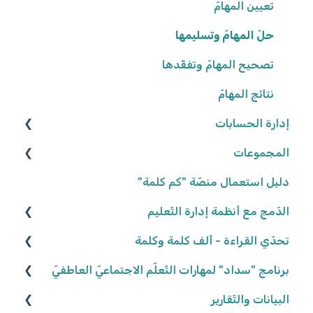
تعيين المهامّ
إعدادات المدرسة
حلّ المهامّ وتسليمها
تصحيح المهامّ وتفقّدها
نتائج المهامّ
إدارة الحسابات
المجموعات
المعلّمون/ـات
التّلاميذ
إنشاء المجموعات
دليل استعمال منصّة "كم كلمة"
تعديل المجموعات
الدّمج مع أنظمة إدارة التّعليم
كلاسلينك - ClassLink
إحصاءات المجموعات
تحدّي القراءة - ألف كلمة وكلمة
نكتب الواقع، نحلّق في الخيال ٢٠٢٥/٢٠٢٦
برنامج "سداد" لمهارات التّعلّم الاجتماعيّ العاطفيّ
البيانات والتّقارير
كواكب سيّارة ٢٠٢٤/٢٠٢٥
تعريف البرنامج