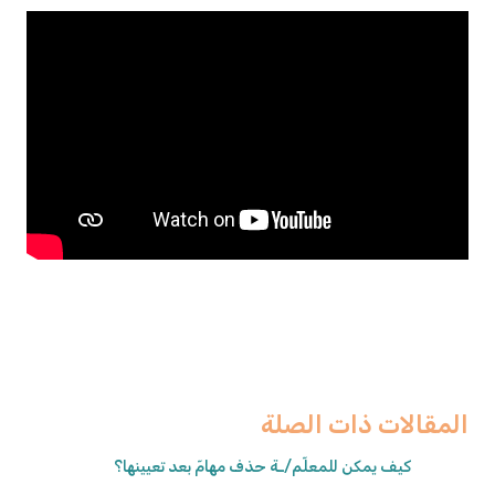
المقالات ذات الصلة
كيف يمكن للمعلّم/ـة حذف مهامّ بعد تعيينها؟