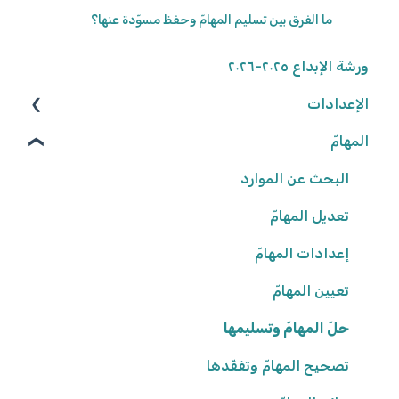
ما الفرق بين تسليم المهامّ وحفظ مسوّدة عنها؟
ورشة الإبداع ٢٠٢٥-٢٠٢٦
الإعدادات
المهامّ
الوصول إلى المنصّة
كلمة المرور
البحث عن الموارد
تعديل المهامّ
البيانات الشّخصيّة
شروط وأحكام
إعدادات المهامّ
تعيين المهامّ
إعدادات المدرسة
حلّ المهامّ وتسليمها
تصحيح المهامّ وتفقّدها