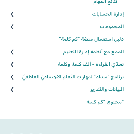
نتائج المهامّ
إدارة الحسابات
المجموعات
المعلّمون/ـات
التّلاميذ
إنشاء المجموعات
دليل استعمال منصّة "كم كلمة"
تعديل المجموعات
الدّمج مع أنظمة إدارة التّعليم
كلاسلينك - ClassLink
إحصاءات المجموعات
تحدّي القراءة - ألف كلمة وكلمة
نكتب الواقع، نحلّق في الخيال ٢٠٢٥/٢٠٢٦
برنامج "سداد" لمهارات التّعلّم الاجتماعيّ العاطفيّ
البيانات والتّقارير
كواكب سيّارة ٢٠٢٤/٢٠٢٥
تعريف البرنامج
كواكب سيّارة ٢٠٢٣/٢٠٢٤
"محتوى "كم كلمة
المشاركة في البرنامج
بيانات وتقارير التّلاميذ
أهداف البرنامج
إنّها تمطر آراء وحقائق! ٢٠٢٢/٢٠٢٣
بيانات وتقارير المجموعات