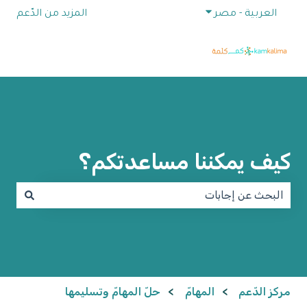
إظهار القائمة الفرعية للترجمات
العربية - مصر
المزيد من الدّعم
كيف يمكننا مساعدتكم؟
لا توجد اقتراحات لأن حقل البحث فارغ.
مركز الدّعم
المهامّ
حلّ المهامّ وتسليمها