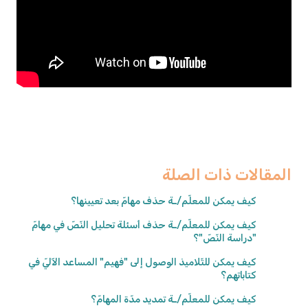
المقالات ذات الصلة
كيف يمكن للمعلّم/ـة حذف مهامّ بعد تعيينها؟
كيف يمكن للمعلّم/ـة حذف أسئلة تحليل النّصّ في مهامّ
"دراسة النّصّ"؟
كيف يمكن للتّلاميذ الوصول إلى "فهيم" المساعد الآليّ في
كتاباتهم؟
كيف يمكن للمعلّم/ـة تمديد مدّة المهامّ؟