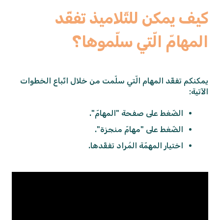
كيف يمكن للتّلاميذ تفقّد
المهامّ الّتي سلّموها؟
يمكنكم تفقّد المهام الّتي سلّمت من خلال اتّباع الخطوات
الآتية:
الضّغط على صفحة "المهامّ".
الضّغط على "مهامّ منجزة".
اختيار المهمّة المُراد تفقّدها.