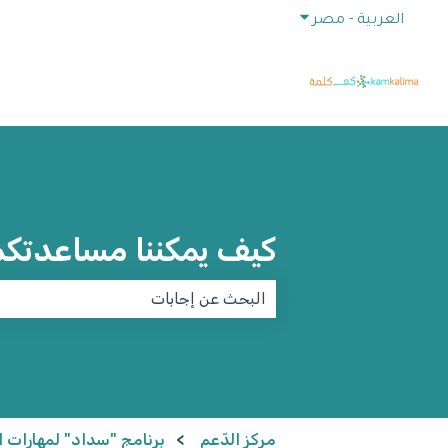
إظهار القائمة الفرعية للترجمات
العربية - مصر
كيف يمكننا مساعدتك
لا توجد اقتراحات لأن حقل البحث فارغ.
مركز الدّعم
برنامج "سداد" لمهارات الت