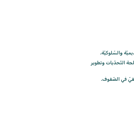
ميّة والسّلوكيّة.
جة التّحدّيات وتطوير
طفيّ في الصّفوف.