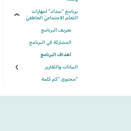
نتائج المهامّ
برنامج "سداد" لمهارات
نكتب الواقع، نحلّق في
الخيال ٢٠٢٥/٢٠٢٦
التّعلّم الاجتماعيّ العاطفيّ
كواكب سيّارة ٢٠٢٤/٢٠٢٥
تعريف البرنامج
كواكب سيّارة ٢٠٢٣/٢٠٢٤
المشاركة في البرنامج
أهداف البرنامج
إنّها تمطر آراء وحقائق!
٢٠٢٢/٢٠٢٣
البيانات والتّقارير
"محتوى "كم كلمة
بيانات وتقارير التّلاميذ
بيانات وتقارير المجموعات