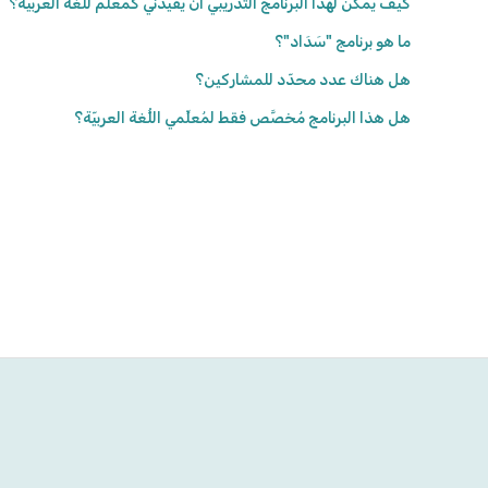
كيف يمكن لهذا البرنامج التّدريبيّ أن يُفيدني كمُعلِّم للُّغة العربيّة؟
ما هو برنامج "سَدَاد"؟
هل هناك عدد محدّد للمشاركين؟
هل هذا البرنامج مُخصَّص فقط لمُعلِّمي اللُّغة العربيّة؟