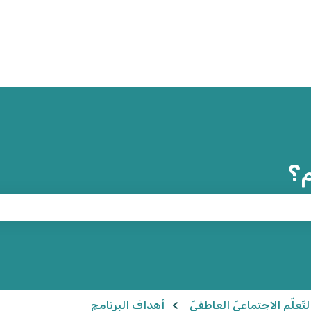
م؟
ّعلّم الاجتماعيّ العاطفيّ
أهداف البرنامج