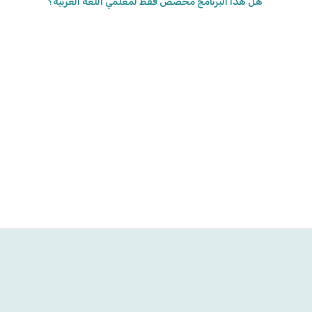
هل هذا البرنامج مُخصَّص فقط لمُعلِّمي اللُّغة العربيّة؟