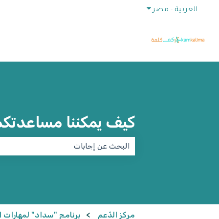
إظهار القائمة الفرعية للترجمات
العربية - مصر
كيف يمكننا مساعدتك
لا توجد اقتراحات لأن حقل البحث فارغ.
مركز الدّعم
برنامج "سداد" لمهارات الت