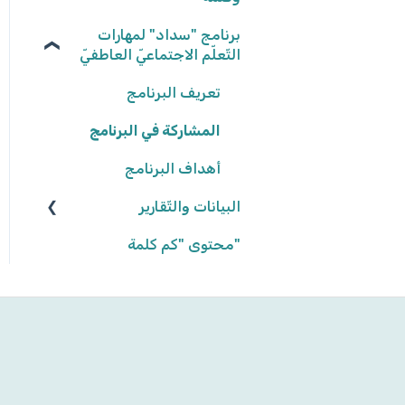
نتائج المهامّ
برنامج "سداد" لمهارات
نكتب الواقع، نحلّق في
الخيال ٢٠٢٥/٢٠٢٦
التّعلّم الاجتماعيّ العاطفيّ
كواكب سيّارة ٢٠٢٤/٢٠٢٥
تعريف البرنامج
كواكب سيّارة ٢٠٢٣/٢٠٢٤
المشاركة في البرنامج
أهداف البرنامج
إنّها تمطر آراء وحقائق!
٢٠٢٢/٢٠٢٣
البيانات والتّقارير
"محتوى "كم كلمة
بيانات وتقارير التّلاميذ
بيانات وتقارير المجموعات