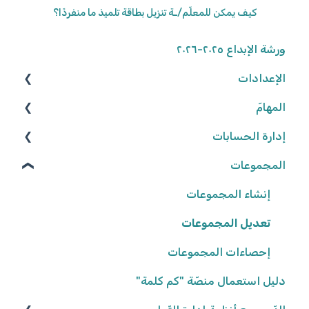
كيف يمكن للمعلّم/ـة تنزيل بطاقة تلميذ ما منفردًا؟
ورشة الإبداع ٢٠٢٥-٢٠٢٦
الإعدادات
المهامّ
الوصول إلى المنصّة
كلمة المرور
إدارة الحسابات
البحث عن الموارد
المجموعات
تعديل المهامّ
المعلّمون/ـات
البيانات الشّخصيّة
التّلاميذ
شروط وأحكام
إعدادات المهامّ
إنشاء المجموعات
تعيين المهامّ
إعدادات المدرسة
تعديل المجموعات
حلّ المهامّ وتسليمها
إحصاءات المجموعات
تصحيح المهامّ وتفقّدها
دليل استعمال منصّة "كم كلمة"