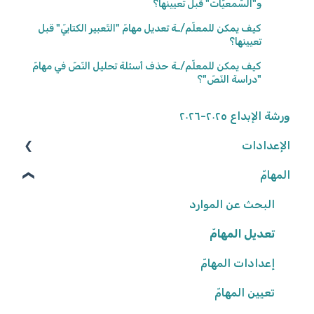
و"السّمعيّات" قبل تعيينها؟
كيف يمكن للمعلّم/ـة تعديل مهامّ "التّعبير الكتابيّ" قبل
تعيينها؟
كيف يمكن للمعلّم/ـة حذف أسئلة تحليل النّصّ في مهامّ
"دراسة النّصّ"؟
ورشة الإبداع ٢٠٢٥-٢٠٢٦
الإعدادات
المهامّ
الوصول إلى المنصّة
كلمة المرور
البحث عن الموارد
تعديل المهامّ
البيانات الشّخصيّة
شروط وأحكام
إعدادات المهامّ
تعيين المهامّ
إعدادات المدرسة