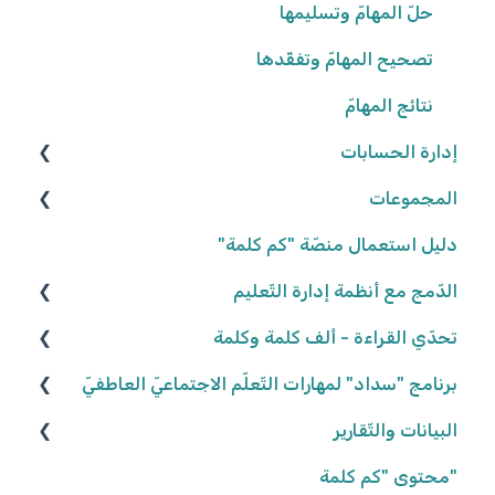
حلّ المهامّ وتسليمها
تصحيح المهامّ وتفقّدها
نتائج المهامّ
إدارة الحسابات
المجموعات
المعلّمون/ـات
التّلاميذ
إنشاء المجموعات
دليل استعمال منصّة "كم كلمة"
تعديل المجموعات
الدّمج مع أنظمة إدارة التّعليم
كلاسلينك - ClassLink
إحصاءات المجموعات
تحدّي القراءة - ألف كلمة وكلمة
نكتب الواقع، نحلّق في الخيال ٢٠٢٥/٢٠٢٦
برنامج "سداد" لمهارات التّعلّم الاجتماعيّ العاطفيّ
البيانات والتّقارير
كواكب سيّارة ٢٠٢٤/٢٠٢٥
تعريف البرنامج
كواكب سيّارة ٢٠٢٣/٢٠٢٤
"محتوى "كم كلمة
المشاركة في البرنامج
بيانات وتقارير التّلاميذ