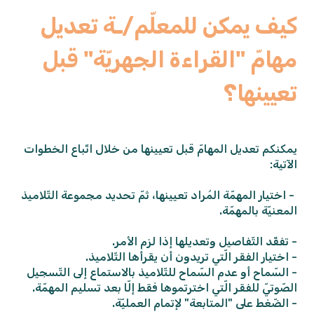
كيف يمكن للمعلّم/ـة تعديل
مهامّ "القراءة الجهريّة" قبل
تعيينها؟
يمكنكم تعديل المهامّ قبل تعيينها من خلال اتّباع الخطوات
الآتية:
- اختيار المهمّة المُراد تعيينها، ثمّ تحديد مجموعة التّلاميذ
المعنيّة بالمهمّة.
- تفقّد التّفاصيل وتعديلها إذا لزم الأمر.
- اختيار الفقر الّتي تريدون أن يقرأها التّلاميذ.
- السّماح أو عدم السّماح للتّلاميذ بالاستماع إلى التّسجيل
الصّوتيّ للفقر الّتي اخترتموها فقط إلّا بعد تسليم المهمّة.
- الضّغط على "المتابعة" لإتمام العمليّة.