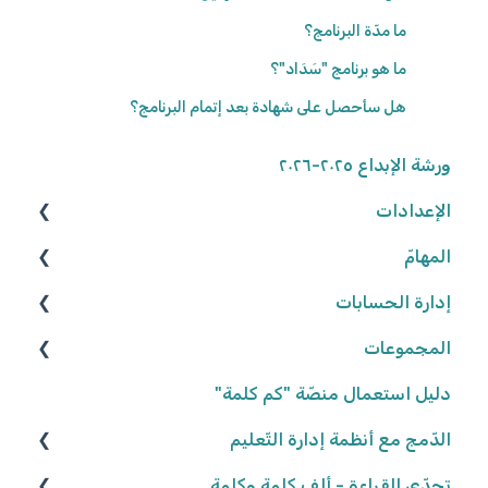
ما مدّة البرنامج؟
ما هو برنامج "سَدَاد"؟
هل سأحصل على شهادة بعد إتمام البرنامج؟
ورشة الإبداع ٢٠٢٥-٢٠٢٦
الإعدادات
المهامّ
الوصول إلى المنصّة
كلمة المرور
إدارة الحسابات
البحث عن الموارد
المجموعات
تعديل المهامّ
المعلّمون/ـات
البيانات الشّخصيّة
التّلاميذ
شروط وأحكام
إعدادات المهامّ
إنشاء المجموعات
دليل استعمال منصّة "كم كلمة"
تعيين المهامّ
إعدادات المدرسة
تعديل المجموعات
الدّمج مع أنظمة إدارة التّعليم
كلاسلينك - ClassLink
حلّ المهامّ وتسليمها
إحصاءات المجموعات
تحدّي القراءة - ألف كلمة وكلمة