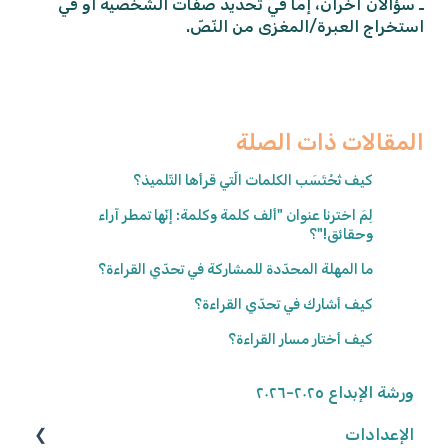
ـ سؤالان آخران، إمّا في تحديد صفات الشّخصيّة أو في
استخراج العبرة/المغزى من النّصّ.
المقالات ذات الصلة
كيف تُحْتَسَب الكلمات الّتي قرأها التّلميذ؟
لِمَ اخترنا عنوان "ألف كلمة وكلمة: إنّها تمطر آراء
وحقائق!"؟
ما المهلة المحدّدة للمشاركة في تحدّي القراءة؟
كيف أشارك في تحدّي القراءة؟
كيف أختار مسار القراءة؟
ورشة الإبداع ٢٠٢٥-٢٠٢٦
الإعدادات