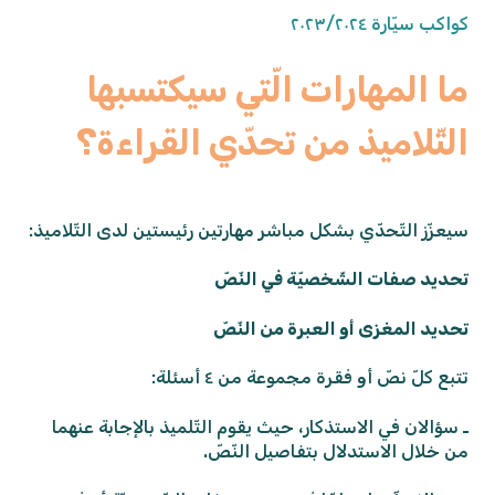
كواكب سيّارة ٢٠٢٣/٢٠٢٤
ما المهارات الّتي سيكتسبها
التّلاميذ من تحدّي القراءة؟
سيعزّز التّحدّي بشكل مباشر مهارتين رئيستين لدى التّلاميذ:
تحديد صفات الشّخصيّة في النّصّ
تحديد المغزى أو العبرة من النّصّ
تتبع كلّ نصّ أو فقرة مجموعة من ٤ أسئلة:
ـ سؤالان في الاستذكار، حيث يقوم التّلميذ بالإجابة عنهما
من خلال الاستدلال بتفاصيل النّصّ.