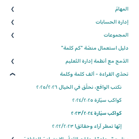
المهامّ
الوصول إلى المنصّة
كلمة المرور
إدارة الحسابات
البحث عن الموارد
المجموعات
تعديل المهامّ
المعلّمون/ـات
البيانات الشّخصيّة
التّلاميذ
شروط وأحكام
إعدادات المهامّ
إنشاء المجموعات
دليل استعمال منصّة "كم كلمة"
تعيين المهامّ
إعدادات المدرسة
تعديل المجموعات
الدّمج مع أنظمة إدارة التّعليم
كلاسلينك - ClassLink
حلّ المهامّ وتسليمها
إحصاءات المجموعات
تحدّي القراءة - ألف كلمة وكلمة
تصحيح المهامّ وتفقّدها
نكتب الواقع، نحلّق في الخيال ٢٠٢٥/٢٠٢٦
نتائج المهامّ
كواكب سيّارة ٢٠٢٤/٢٠٢٥
كواكب سيّارة ٢٠٢٣/٢٠٢٤
إنّها تمطر آراء وحقائق! ٢٠٢٢/٢٠٢٣