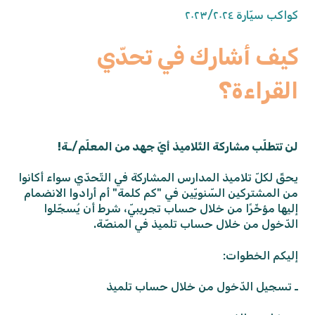
كواكب سيّارة ٢٠٢٣/٢٠٢٤
كيف أشارك في تحدّي
القراءة؟
لن تتطلّب مشاركة التّلاميذ أيّ جهد من المعلّم/ـة!
يحقّ لكلّ تلاميذ المدارس المشاركة في التّحدّي سواء أكانوا
من المشتركين السّنويّين في "كم كلمة" أم أرادوا الانضمام
إليها مؤخّرًا من خلال حساب تجريبيّ، شرط أن يُسجّلوا
الدّخول من خلال حساب تلميذ في المنصّة.
إليكم الخطوات:
ـ تسجيل الدّخول من خلال حساب تلميذ