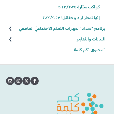
كواكب سيّارة ٢٠٢٣/٢٠٢٤
إنّها تمطر آراء وحقائق! ٢٠٢٢/٢٠٢٣
برنامج "سداد" لمهارات التّعلّم الاجتماعيّ العاطفيّ
البيانات والتّقارير
تعريف البرنامج
"محتوى "كم كلمة
المشاركة في البرنامج
بيانات وتقارير التّلاميذ
أهداف البرنامج
بيانات وتقارير المجموعات