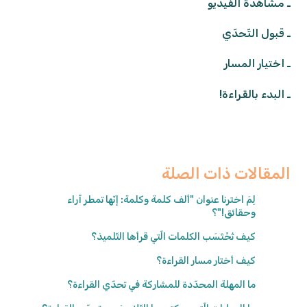
ـ مشاهدة الفيديو
ـ قبول التّحدّي
ـ اختيار المسار
ـ البدء بالقراءة!
المقالات ذات الصلة
لِمَ اخترنا عنوان "ألف كلمة وكلمة: إنّها تمطر آراء
وحقائق!"؟
كيف تُحْتَسَب الكلمات الّتي قرأها التّلميذ؟
كيف أختار مسار القراءة؟
ما المهلة المحدّدة للمشاركة في تحدّي القراءة؟