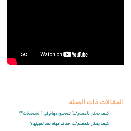
المقالات ذات الصلة
كيف يمكن للمعلّم/ـة تصحيح مهامّ في "السّمعيّات"؟
كيف يمكن للمعلّم/ـة حذف مهامّ بعد تعيينها؟