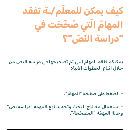
كيف يمكن للمعلّم/ـة تفقّد
المهامّ الّتي صُحِّحَت في
"دراسة النّصّ"؟
يمكنكم تفقّد المهامّ الّتي تمّ تصحيحها في دراسة النّصّ من
خلال اتّباع الخطوات الآتية:
- الضّغط على صفحة "المهامّ".
- استعمال مفاتيح البحث وتحديد نوع المهمّة "دراسة نصّ"
وحالة المهمّة "المصحّحة".