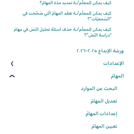
كيف يمكن للمعلّم/ـة تمديد مدّة المهامّ؟
كيف يمكن للمعلّم/ـة تفقّد المهامّ الّتي صُحِّحَت في
"السّمعيّات"؟
كيف يمكن للمعلّم/ـة حذف أسئلة تحليل النّصّ في مهامّ
"دراسة النّصّ"؟
ورشة الإبداع ٢٠٢٥-٢٠٢٦
الإعدادات
المهامّ
الوصول إلى المنصّة
كلمة المرور
البحث عن الموارد
تعديل المهامّ
البيانات الشّخصيّة
شروط وأحكام
إعدادات المهامّ
تعيين المهامّ
إعدادات المدرسة