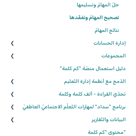
حلّ المهامّ وتسليمها
تصحيح المهامّ وتفقّدها
نتائج المهامّ
إدارة الحسابات
المجموعات
المعلّمون/ـات
التّلاميذ
إنشاء المجموعات
دليل استعمال منصّة "كم كلمة"
تعديل المجموعات
الدّمج مع أنظمة إدارة التّعليم
كلاسلينك - ClassLink
إحصاءات المجموعات
تحدّي القراءة - ألف كلمة وكلمة
نكتب الواقع، نحلّق في الخيال ٢٠٢٥/٢٠٢٦
برنامج "سداد" لمهارات التّعلّم الاجتماعيّ العاطفيّ
البيانات والتّقارير
كواكب سيّارة ٢٠٢٤/٢٠٢٥
تعريف البرنامج
كواكب سيّارة ٢٠٢٣/٢٠٢٤
"محتوى "كم كلمة
المشاركة في البرنامج
بيانات وتقارير التّلاميذ