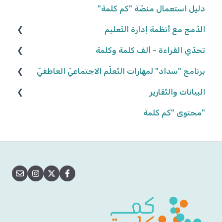
التّلاميذ
إنشاء المجموعات
دليل استعمال منصّة "كم كلمة"
تعديل المجموعات
الدّمج مع أنظمة إدارة التّعليم
كلاسلينك - ClassLink
إحصاءات المجموعات
تحدّي القراءة - ألف كلمة وكلمة
نكتب الواقع، نحلّق في الخيال ٢٠٢٥/٢٠٢٦
برنامج "سداد" لمهارات التّعلّم الاجتماعيّ العاطفيّ
البيانات والتّقارير
كواكب سيّارة ٢٠٢٤/٢٠٢٥
تعريف البرنامج
كواكب سيّارة ٢٠٢٣/٢٠٢٤
"محتوى "كم كلمة
المشاركة في البرنامج
بيانات وتقارير التّلاميذ
أهداف البرنامج
إنّها تمطر آراء وحقائق! ٢٠٢٢/٢٠٢٣
بيانات وتقارير المجموعات