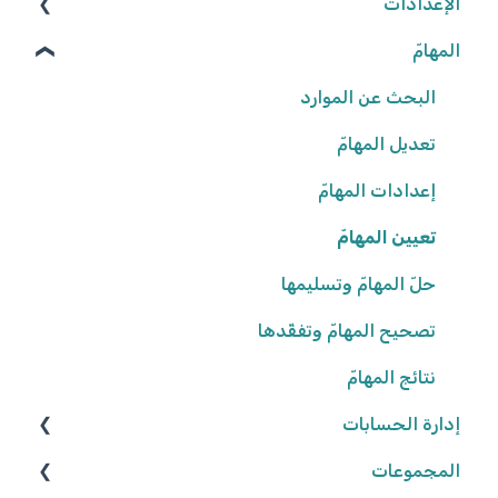
الإعدادات
المهامّ
الوصول إلى المنصّة
كلمة المرور
البحث عن الموارد
تعديل المهامّ
البيانات الشّخصيّة
شروط وأحكام
إعدادات المهامّ
تعيين المهامّ
إعدادات المدرسة
حلّ المهامّ وتسليمها
تصحيح المهامّ وتفقّدها
نتائج المهامّ
إدارة الحسابات
المجموعات
المعلّمون/ـات