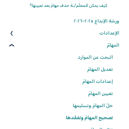
كيف يمكن للمعلّم/ـة حذف مهامّ بعد تعيينها؟
ورشة الإبداع ٢٠٢٥-٢٠٢٦
الإعدادات
المهامّ
الوصول إلى المنصّة
كلمة المرور
البحث عن الموارد
تعديل المهامّ
البيانات الشّخصيّة
شروط وأحكام
إعدادات المهامّ
تعيين المهامّ
إعدادات المدرسة
حلّ المهامّ وتسليمها
تصحيح المهامّ وتفقّدها