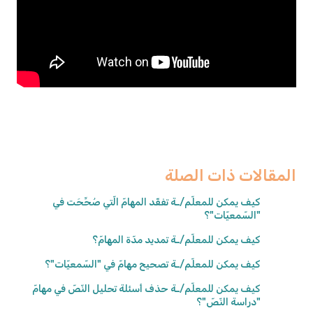
المقالات ذات الصلة
كيف يمكن للمعلّم/ـة تفقّد المهامّ الّتي صُحِّحَت في
"السّمعيّات"؟
كيف يمكن للمعلّم/ـة تمديد مدّة المهامّ؟
كيف يمكن للمعلّم/ـة تصحيح مهامّ في "السّمعيّات"؟
كيف يمكن للمعلّم/ـة حذف أسئلة تحليل النّصّ في مهامّ
"دراسة النّصّ"؟