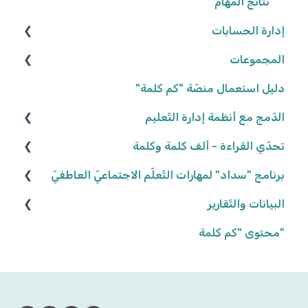
نتائج المهامّ
إدارة الحسابات
المجموعات
المعلّمون/ـات
التّلاميذ
إنشاء المجموعات
دليل استعمال منصّة "كم كلمة"
تعديل المجموعات
الدّمج مع أنظمة إدارة التّعليم
كلاسلينك - ClassLink
إحصاءات المجموعات
تحدّي القراءة - ألف كلمة وكلمة
نكتب الواقع، نحلّق في الخيال ٢٠٢٥/٢٠٢٦
برنامج "سداد" لمهارات التّعلّم الاجتماعيّ العاطفيّ
البيانات والتّقارير
كواكب سيّارة ٢٠٢٤/٢٠٢٥
تعريف البرنامج
كواكب سيّارة ٢٠٢٣/٢٠٢٤
"محتوى "كم كلمة
المشاركة في البرنامج
بيانات وتقارير التّلاميذ
أهداف البرنامج
إنّها تمطر آراء وحقائق! ٢٠٢٢/٢٠٢٣
بيانات وتقارير المجموعات