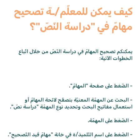
كيف يمكن للمعلّم/ـة تصحيح
مهامّ في "دراسة النّصّ"؟
يمكنكم تصحيح المهامّ في دراسة النّصّ من خلال اتّباع
الخطوات الآتية:
- الضّغط على صفحة "المهامّ".
- البحث عن المهمّة المعنيّة بتصفّح لائحة المهامّ أو
استعمال مفاتيح البحث وتحديد نوع المهمّة "دراسة نصّ".
- الضّغط على المهمّة.
- الضّغط على اسم التّلميذ/ة في خانة "مهامّ قيد التّصحيح".