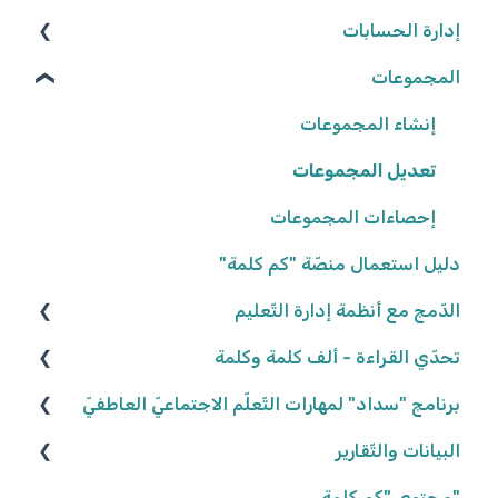
كلمة المرور
إدارة الحسابات
البحث عن الموارد
المجموعات
تعديل المهامّ
المعلّمون/ـات
البيانات الشّخصيّة
التّلاميذ
شروط وأحكام
إعدادات المهامّ
إنشاء المجموعات
تعيين المهامّ
إعدادات المدرسة
تعديل المجموعات
حلّ المهامّ وتسليمها
إحصاءات المجموعات
تصحيح المهامّ وتفقّدها
دليل استعمال منصّة "كم كلمة"
نتائج المهامّ
الدّمج مع أنظمة إدارة التّعليم
كلاسلينك - ClassLink
تحدّي القراءة - ألف كلمة وكلمة
نكتب الواقع، نحلّق في الخيال ٢٠٢٥/٢٠٢٦
برنامج "سداد" لمهارات التّعلّم الاجتماعيّ العاطفيّ
البيانات والتّقارير
كواكب سيّارة ٢٠٢٤/٢٠٢٥
تعريف البرنامج
كواكب سيّارة ٢٠٢٣/٢٠٢٤
"محتوى "كم كلمة
المشاركة في البرنامج
بيانات وتقارير التّلاميذ