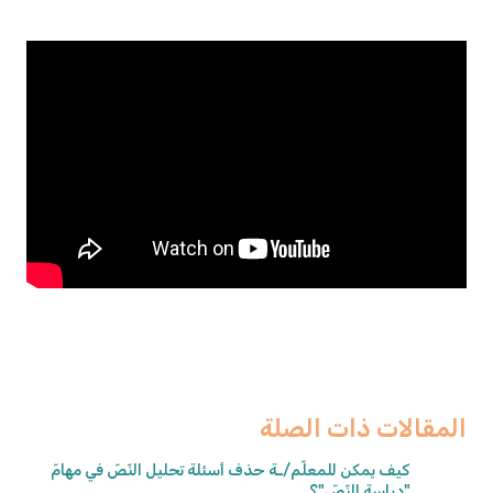
المقالات ذات الصلة
كيف يمكن للمعلّم/ـة حذف أسئلة تحليل النّصّ في مهامّ
"دراسة النّصّ"؟