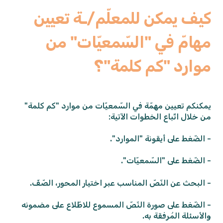
كيف يمكن للمعلّم/ـة تعيين
مهامّ في "السّمعيّات" من
موارد "كم كلمة"؟
يمكنكم تعيين مهمّة في السّمعيّات من موارد "كم كلمة"
من خلال اتّباع الخطوات الآتية:
- الضّغط على أيقونة "الموارد".
- الضّغط على "السّمعيّات".
- البحث عن النّصّ المناسب عبر اختيار المحور، الصّفّ.
- الضّغط على صورة النّصّ المسموع للاطّلاع على مضمونه
والأسئلة المُرفقة به.