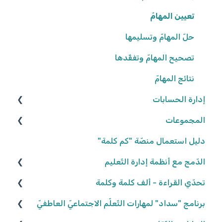
تعيين المهامّ
إعدادات المدرسة
حلّ المهامّ وتسليمها
تصحيح المهامّ وتفقّدها
نتائج المهامّ
إدارة الحسابات
المجموعات
المعلّمون/ـات
التّلاميذ
إنشاء المجموعات
دليل استعمال منصّة "كم كلمة"
تعديل المجموعات
الدّمج مع أنظمة إدارة التّعليم
كلاسلينك - ClassLink
إحصاءات المجموعات
تحدّي القراءة - ألف كلمة وكلمة
نكتب الواقع، نحلّق في الخيال ٢٠٢٥/٢٠٢٦
برنامج "سداد" لمهارات التّعلّم الاجتماعيّ العاطفيّ