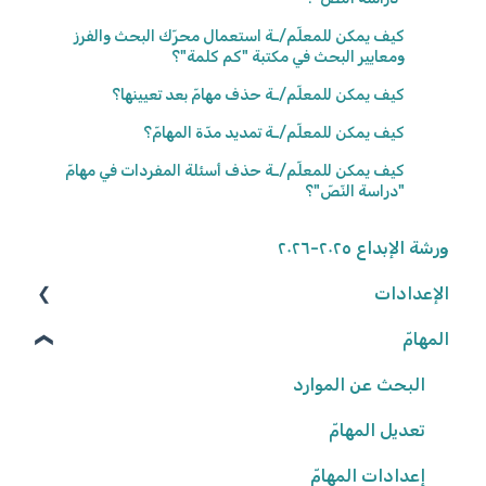
كيف يمكن للمعلّم/ـة استعمال محرّك البحث والفرز
ومعايير البحث في مكتبة "كم كلمة"؟
كيف يمكن للمعلّم/ـة حذف مهامّ بعد تعيينها؟
كيف يمكن للمعلّم/ـة تمديد مدّة المهامّ؟
كيف يمكن للمعلّم/ـة حذف أسئلة المفردات في مهامّ
"دراسة النّصّ"؟
ورشة الإبداع ٢٠٢٥-٢٠٢٦
الإعدادات
المهامّ
الوصول إلى المنصّة
كلمة المرور
البحث عن الموارد
تعديل المهامّ
البيانات الشّخصيّة
شروط وأحكام
إعدادات المهامّ