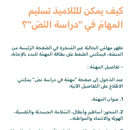
كيف يمكن للتّلاميذ تسليم
المهامّ في "دراسة النّصّ"؟
تظهر مهامّي الحاليّة غير المُنجَزة في الصّفحة الرّئيسة من
المنصّة، فيمكنني الضّغط على بطاقة المهمّة للبدء بالإجابة.
- تفاصيل المهمّة :
عند الدّخول إلى صفحة "مهمّة في دراسة نصّ" يمكنني
الاطّلاع على التّفاصيل الآتية:
1. عنوان المهمّة.
2. المحور: أساطير وأبطال، السّلامة الجسديّة والنّفسيّة،
الهويّة والانتماء والمواطنة…