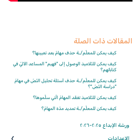
المقالات ذات الصلة
كيف يمكن للمعلّم/ـة حذف مهامّ بعد تعيينها؟
كيف يمكن للتّلاميذ الوصول إلى "فهيم" المساعد الآليّ في
كتاباتهم؟
كيف يمكن للمعلّم/ـة حذف أسئلة تحليل النّصّ في مهامّ
"دراسة النّصّ"؟
كيف يمكن للتّلاميذ تفقّد المهامّ الّتي سلّموها؟
كيف يمكن للمعلّم/ـة تمديد مدّة المهامّ؟
ورشة الإبداع ٢٠٢٥-٢٠٢٦
الإعدادات