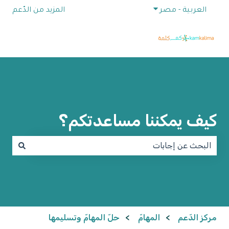
إظهار القائمة الفرعية للترجمات
العربية - مصر
المزيد من الدّعم
كيف يمكننا مساعدتكم؟
لا توجد اقتراحات لأن حقل البحث فارغ.
مركز الدّعم
المهامّ
حلّ المهامّ وتسليمها