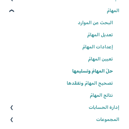
المهامّ
الوصول إلى المنصّة
كلمة المرور
البحث عن الموارد
تعديل المهامّ
البيانات الشّخصيّة
شروط وأحكام
إعدادات المهامّ
تعيين المهامّ
إعدادات المدرسة
حلّ المهامّ وتسليمها
تصحيح المهامّ وتفقّدها
نتائج المهامّ
إدارة الحسابات
المجموعات
المعلّمون/ـات