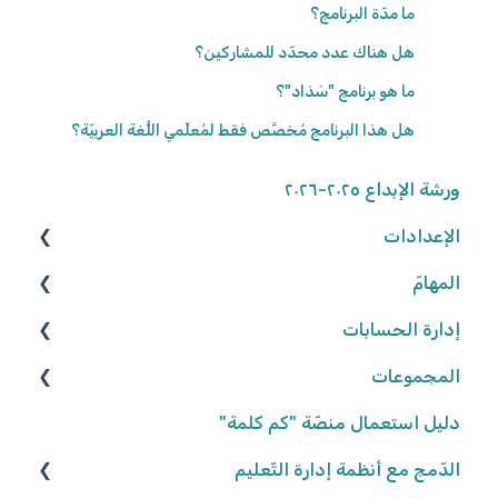
ما مدّة البرنامج؟
هل هناك عدد محدّد للمشاركين؟
ما هو برنامج "سَدَاد"؟
هل هذا البرنامج مُخصَّص فقط لمُعلِّمي اللُّغة العربيّة؟
ورشة الإبداع ٢٠٢٥-٢٠٢٦
الإعدادات
المهامّ
الوصول إلى المنصّة
كلمة المرور
إدارة الحسابات
البحث عن الموارد
المجموعات
تعديل المهامّ
المعلّمون/ـات
البيانات الشّخصيّة
التّلاميذ
شروط وأحكام
إعدادات المهامّ
إنشاء المجموعات
دليل استعمال منصّة "كم كلمة"
تعيين المهامّ
إعدادات المدرسة
تعديل المجموعات
الدّمج مع أنظمة إدارة التّعليم