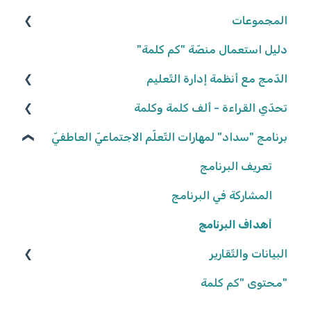
المجموعات
تعديل المهامّ
المعلّمون/ـات
البيانات الشّخصيّة
التّلاميذ
شروط وأحكام
إعدادات المهامّ
إنشاء المجموعات
دليل استعمال منصّة "كم كلمة"
تعيين المهامّ
إعدادات المدرسة
تعديل المجموعات
الدّمج مع أنظمة إدارة التّعليم
كلاسلينك - ClassLink
حلّ المهامّ وتسليمها
إحصاءات المجموعات
تحدّي القراءة - ألف كلمة وكلمة
تصحيح المهامّ وتفقّدها
نكتب الواقع، نحلّق في الخيال ٢٠٢٥/٢٠٢٦
برنامج "سداد" لمهارات التّعلّم الاجتماعيّ العاطفيّ
نتائج المهامّ
كواكب سيّارة ٢٠٢٤/٢٠٢٥
تعريف البرنامج
كواكب سيّارة ٢٠٢٣/٢٠٢٤
المشاركة في البرنامج
أهداف البرنامج
إنّها تمطر آراء وحقائق! ٢٠٢٢/٢٠٢٣
البيانات والتّقارير
"محتوى "كم كلمة
بيانات وتقارير التّلاميذ