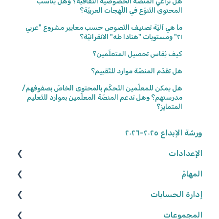
هل تراعي المنصّة الخصوصيّة الثّقافيّة؟ وهل يناسب
المحتوى التّنوّع في اللّهجات العربيّة؟
ما هي آليّة تصنيف النّصوص حسب معايير مشروع "عربي
٢١" ومستويات "هنادا طه" الانقرائيّة؟
كيف يُقاس تحصيل المتعلّمين؟
هل تقدّم المنصّة موارد للتّقييم؟
هل يمكن للمعلّمين التّحكّم بالمحتوى الخاصّ بصفوفهم/
مدرستهم؟ وهل تدعم المنصّة المعلّمين بموارد للتّعليم
المتمايز؟
ورشة الإبداع ٢٠٢٥-٢٠٢٦
الإعدادات
المهامّ
الوصول إلى المنصّة
كلمة المرور
إدارة الحسابات
البحث عن الموارد
المجموعات
تعديل المهامّ
المعلّمون/ـات
البيانات الشّخصيّة