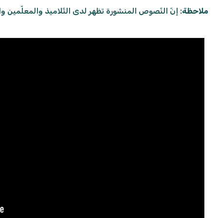
ملاحظة
: إنّ النّصوص المنشورة تظهر لدى التّلاميذ والمعلّمي