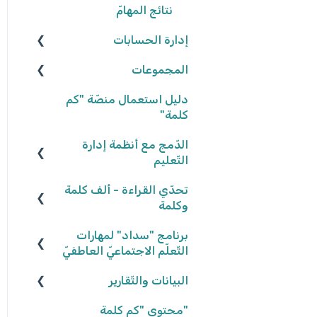
نتائج المهامّ
إدارة الحسابات
المجموعات
المعلّمون/ـات
التّلاميذ
إنشاء المجموعات
دليل استعمال منصّة "كم
كلمة"
تعديل المجموعات
الدّمج مع أنظمة إدارة
إحصاءات المجموعات
التّعليم
كلاسلينك - ClassLink
تحدّي القراءة - ألف كلمة
وكلمة
برنامج "سداد" لمهارات
نكتب الواقع، نحلّق في
الخيال ٢٠٢٥/٢٠٢٦
التّعلّم الاجتماعيّ العاطفيّ
البيانات والتّقارير
كواكب سيّارة ٢٠٢٤/٢٠٢٥
تعريف البرنامج
كواكب سيّارة ٢٠٢٣/٢٠٢٤
"محتوى "كم كلمة
المشاركة في البرنامج
بيانات وتقارير التّلاميذ