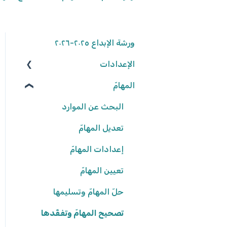
ورشة الإبداع ٢٠٢٥-٢٠٢٦
الإعدادات
المهامّ
الوصول إلى المنصّة
كلمة المرور
البحث عن الموارد
تعديل المهامّ
البيانات الشّخصيّة
شروط وأحكام
إعدادات المهامّ
تعيين المهامّ
إعدادات المدرسة
حلّ المهامّ وتسليمها
تصحيح المهامّ وتفقّدها