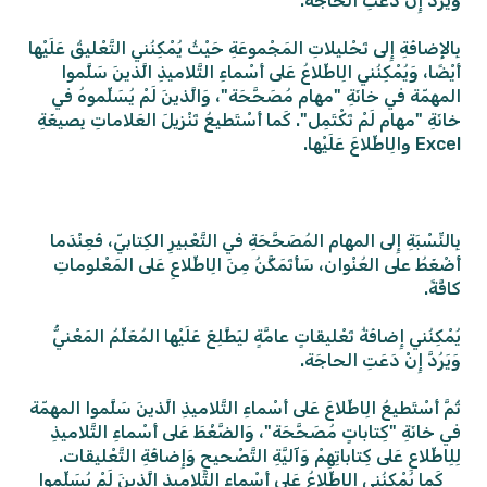
وَيَرُدَّ إِنْ دَعَتِ الحاجَة.
بِالإِضافَةِ إِلى تَحْليلاتِ المَجْموعَةِ حَيْثُ يُمْكِنُني التَّعْليقُ عَلَيْها
أَيْضًا، وَيُمْكِنُني الِاطِّلاعُ عَلى أَسْماءِ التَّلاميذِ الَّذينَ سَلَّموا
المهمّة في خانَةِ "مهام مُصَحَّحَة"، وَالَّذينَ لَمْ يُسَلِّموهُ في
خانَةِ "مهام لَمْ تَكْتَمِل". كَما أَسْتَطيعُ تَنْزيلَ العَلاماتِ بِصيغَةِ
Excel والِاطِّلاعَ عَلَيْها.
بِالنِّسْبَةِ إِلى المهام المُصَحَّحَةِ في التَّعْبيرِ الكِتابيّ، فَعِنْدَما
أَضْغَطُ على العُنْوان، سَأَتَمَكَّنُ مِنَ الِاطِّلاعِ عَلى المَعْلوماتِ
كافَّةً.
يُمْكِنُني إِضافَةُ تَعْليقاتٍ عامَّةٍ ليَطَّلِعَ عَلَيْها المُعَلِّمُ المَعْنيُّ
وَيَرُدَّ إِنْ دَعَتِ الحاجَة.
ثُمَّ أَسْتَطيعُ الِاطِّلاعَ عَلى أَسْماءِ التَّلاميذِ الَّذينَ سَلَّموا المهمّة
في خانَةِ "كِتاباتٍ مُصَحَّحَة"، وَالضَّغْطَ عَلى أَسْماءِ التَّلاميذِ
لِلِاطِّلاعِ عَلى كِتاباتِهِمْ وَآليَّةِ التَّصْحيحِ وَإِضافَةِ التَّعْليقات.
كَما يُمْكِنُني الِاطِّلاعُ عَلى أَسْماءِ التَّلاميذِ الَّذينَ لَمْ يُسَلِّموا