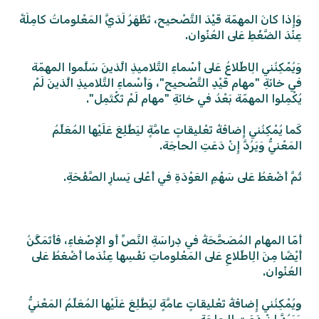
وَإِذا كانَ المهمّة قَيْدَ التَّصْحيح، تَظْهَرُ لَدَيَّ المَعْلوماتُ كامِلَةً
عِنْدَ الضَّغْطِ عَلى العُنْوان.
وَيُمْكِنُني الِاطِّلاعُ عَلى أَسْماءِ التَّلاميذِ الَّذينَ سَلَّموا المهمّة
في خانَةِ "مهام قَيْدِ التَّصْحيح"، وَأَسْماءِ التَّلاميذِ الَّذينَ لَمْ
يُكْمِلوا المهمّة بَعْدُ في خانَةِ "مهام لَمْ تَكْتَمِل".
كَما يُمْكِنُني إِضافَةُ تَعْليقاتٍ عامَّةٍ ليَطَّلِعَ عَلَيْها المُعَلِّمُ
المَعْنيُّ وَيَرُدَّ إِنْ دَعَتِ الحاجَة.
ثُمَّ أَضْغَطُ عَلى سَهْمِ العَوْدَةِ في أَعْلى يَسارِ الصَّفْحَةِ.
أَمّا المهام المُصَحَّحَةُ في دِراسَةِ النَّصِّ أَو الإصْغاءِ، فَأَتَمَكَّنُ
أَيْضًا مِنَ الِاطِّلاعِ عَلى المَعْلوماتِ نَفْسِها عِنْدَما أَضْغَطُ عَلى
العُنْوان.
ويُمْكِنُني إِضافَةُ تَعْليقاتٍ عامَّةٍ ليَطَّلِعَ عَلَيْها المُعَلِّمُ المَعْنيُّ