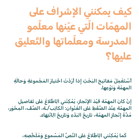
كيف يمكنني الإِشراف على
المهمّات الّتي عيّنها معلّمو
المدرسة ومعلّماتها والتّعليق
عليها؟
أَسْتَعْمِلُ مَفاتيحَ البَحْثِ إِذا أَرَدْتُ اخْتيارَ المَجْموعَةِ وَحالَةِ
المهمّة وَنَوْعِها.
إِنْ كانَ المهمّة قَيْدَ الإِنْجاز، يُمْكِنُني الِاطِّلاعُ عَلى تَفاصيلِ
المهمّة عِنْدَ الضَّغْطِ عَلى العُنْوان: الكاتِب/ـة، الصَّفّ، المِحْوَر،
مُدَّةُ إِنْجازِ المهمّة، تاريخُ البَدْءِ وَتاريخُ الِانْتِهاء.
كَما يُمْكِنُني الِاطِّلاعُ عَلى النَّصِّ المَسْموعِ وَمُلَخَّصِهِ،