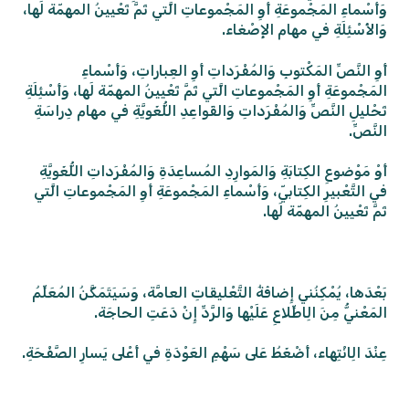
وَأَسْماءِ المَجْموعَةِ أَوِ المَجْموعاتِ الَّتي تَمَّ تَعْيينُ المهمّة لَها،
وَالأَسْئِلَةِ في مهام الإِصْغاء.
أَوِ النَّصِّ المَكْتوبِ وَالمُفْرَداتِ أَوِ العِباراتِ، وَأَسْماءِ
المَجْموعَةِ أَوِ المَجْموعاتِ الَّتي تَمَّ تَعْيينُ المهمّة لَها، وَأَسْئِلَةِ
تَحْليلِ النَّصِّ وَالمُفْرَداتِ وَالقَواعِدِ اللُّغَويَّةِ في مهام دِراسَةِ
النَّصِّ.
أَوْ مَوْضوعِ الكِتابَةِ وَالمَوارِدِ المُساعِدَةِ وَالمُفْرَداتِ اللُّغَويَّةِ
في التَّعْبيرِ الكِتابيّ، وَأَسْماءِ المَجْموعَةِ أَوِ المَجْموعاتِ الَّتي
تَمَّ تَعْيينُ المهمّة لَها.
بَعْدَها، يُمْكِنُني إِضافَةُ التَّعْليقاتِ العامَّة، وَسَيَتَمَكَّنُ المُعَلِّمُ
المَعْنيُّ مِنَ الِاطِّلاعِ عَلَيْها وَالرَّدِّ إِنْ دَعَتِ الحاجَة.
عِنْدَ الِانْتِهاء، أَضْغَطُ عَلى سَهْمِ العَوْدَةِ في أَعْلى يَسارِ الصَّفْحَةِ.