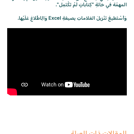
المهمّة في خانَةِ "كِتاباتٍ لَمْ تَكْتَمِل".
وَأَسْتَطيعُ تَنْزيلَ العَلاماتِ بِصيغَةِ Excel وَالِاطِّلاعَ عَلَيْها.
المقالات ذات الصلة