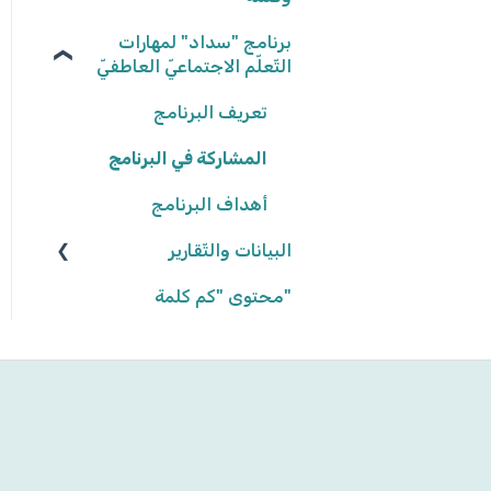
نتائج المهامّ
برنامج "سداد" لمهارات
نكتب الواقع، نحلّق في
الخيال ٢٠٢٥/٢٠٢٦
التّعلّم الاجتماعيّ العاطفيّ
كواكب سيّارة ٢٠٢٤/٢٠٢٥
تعريف البرنامج
كواكب سيّارة ٢٠٢٣/٢٠٢٤
المشاركة في البرنامج
أهداف البرنامج
إنّها تمطر آراء وحقائق!
٢٠٢٢/٢٠٢٣
البيانات والتّقارير
"محتوى "كم كلمة
بيانات وتقارير التّلاميذ
بيانات وتقارير المجموعات