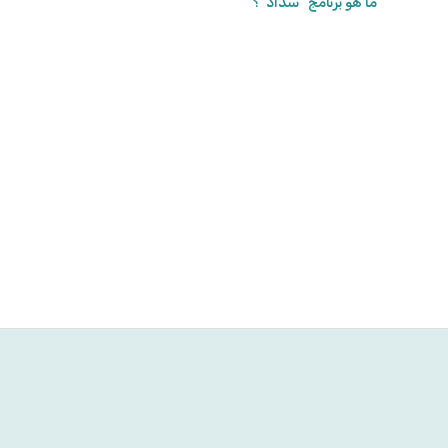
ما هو برنامج "سَدَاد"؟