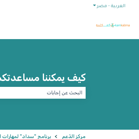
إظهار القائمة الفرعية للترجمات
العربية - مصر
كيف يمكننا مساعدتك
لا توجد اقتراحات لأن حقل البحث فارغ.
مركز الدّعم
برنامج "سداد" لمهارات الت