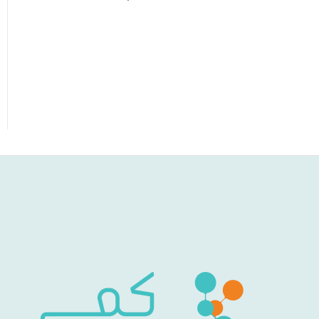
أهداف البرنامج
إنّها تمطر آراء وحقائق!
بيانات وتقارير المجموعات
٢٠٢٢/٢٠٢٣