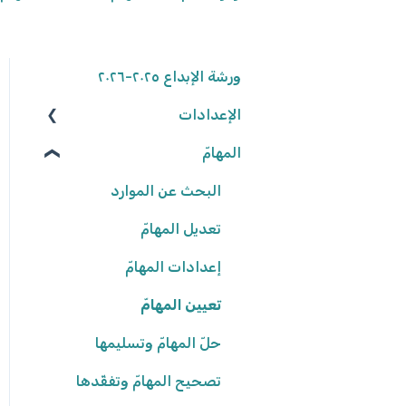
ورشة الإبداع ٢٠٢٥-٢٠٢٦
الإعدادات
المهامّ
الوصول إلى المنصّة
كلمة المرور
البحث عن الموارد
تعديل المهامّ
البيانات الشّخصيّة
شروط وأحكام
إعدادات المهامّ
تعيين المهامّ
إعدادات المدرسة
حلّ المهامّ وتسليمها
تصحيح المهامّ وتفقّدها