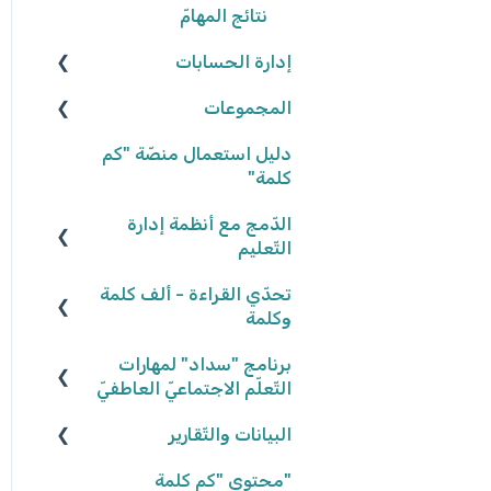
نتائج المهامّ
إدارة الحسابات
المجموعات
المعلّمون/ـات
التّلاميذ
إنشاء المجموعات
دليل استعمال منصّة "كم
كلمة"
تعديل المجموعات
الدّمج مع أنظمة إدارة
إحصاءات المجموعات
التّعليم
كلاسلينك - ClassLink
تحدّي القراءة - ألف كلمة
وكلمة
برنامج "سداد" لمهارات
نكتب الواقع، نحلّق في
الخيال ٢٠٢٥/٢٠٢٦
التّعلّم الاجتماعيّ العاطفيّ
البيانات والتّقارير
كواكب سيّارة ٢٠٢٤/٢٠٢٥
تعريف البرنامج
كواكب سيّارة ٢٠٢٣/٢٠٢٤
"محتوى "كم كلمة
المشاركة في البرنامج
بيانات وتقارير التّلاميذ