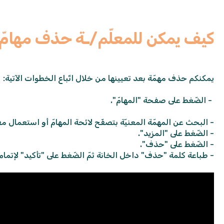
كيف يمكن للمعلّم/ـة حذف مهامّ 
يمكنكم حذف مهمّة بعد تعيينها من خلال اتّباع الخطوات الآتية:
- الضّغط على صفحة "المهامّ".
- البحث عن المهمّة المعنيّة بتصفّح لائحة المهامّ أو استعمال م
- الضّغط على "المزيد".
- الضّغط على "حذف".
- طباعة كلمة "حذف" داخل الخانة ثمّ الضّغط على "تأكيد" لإتمام ا