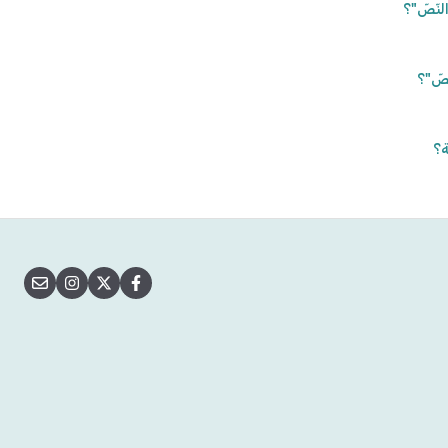
لنّصّ"؟
صّ"؟
ة؟