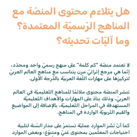
هل يتلاءم محتوى المنصّة مع
المناهج الرّسميّة المعتمدة؟
وما آليّات تحديثه؟
لا تعتمد منصّة "كم كلمة" على منهج رسميّ واحد ومحدّد،
إنّما هي مرجع إثرائيّ مرن يتناسب مع مناهج العالم العربيّ
لتركيزها على مهارات اللّغة العربيّة بالدّرجة الأولى.
تنشر المنصّة محتوى ملائمًا للمناهج التّعليميّة في العالم
العربيّ، وذلك بناءً على المهارات والأهداف التّعليميّة
المستهدفة في المراحل التّعليميّة، بالإضافة إلى المواضيع
والقيم التّربويّة الواردة في المناهج.
كما أنّ نَشْرَ الموارد عمليّة تستمرّ على مدار السّنة لتلبية
احتياجات المعلّمين بمحتوى غنيّ ومتنوّع؛ وبعض الموارد