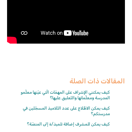
المقالات ذات الصلة
كيف يمكنني الإِشراف على المهمّات الّتي عيّنها معلّمو
المدرسة ومعلّماتها والتّعليق عليها؟
كيف يمكن الاطّلاع على عدد التّلاميذ المسجّلين في
مدرستكم؟
كيف يمكن للمشرف إضافة تلميذ/ة إلى المنصّة؟