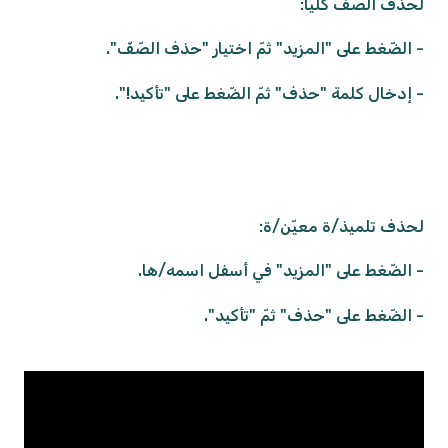
لحذف الصّفّ كلّيًّا:
- الضّغط على "المزيد" ثمّ اختيار "حذف الصّفّ".
- إدخال كلمة "حذف" ثمّ الضّغط على "تأكيد!".
لحذف تلميذ/ة معيّن/ة:
- الضّغط على "المزيد" في أسفل اسمه/ها.
- الضّغط على "حذف" ثمّ "تأكيد".