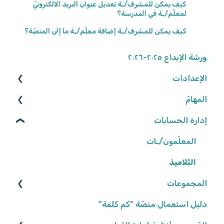
كيف يمكن للمشرف/ـة تعديل عنوان البريد الالكترونيّ
لمعلّم/ـة في المدرسة؟
كيف يمكن للمشرف/ـة إضافة معلّم/ـة ما إلى المنصّة؟
ورشة الإبداع ٢٠٢٥-٢٠٢٦
الإعدادات
المهامّ
الوصول إلى المنصّة
كلمة المرور
إدارة الحسابات
البحث عن الموارد
تعديل المهامّ
المعلّمون/ـات
البيانات الشّخصيّة
التّلاميذ
شروط وأحكام
إعدادات المهامّ
المجموعات
تعيين المهامّ
إعدادات المدرسة
إنشاء المجموعات
حلّ المهامّ وتسليمها
دليل استعمال منصّة "كم كلمة"